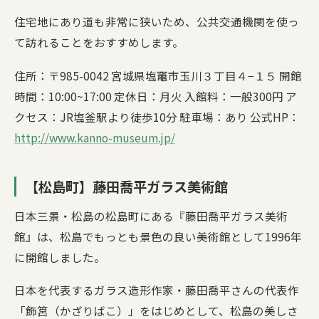
住宅地にあり道も非常に狭いため、公共交通機関を使っ
て訪れることをおすすめします。
住所：〒985-0042 宮城県塩竈市玉川３丁目４−１５ 開館
時間：10:00~17:00 定休日：月火 入館料：一般300円 ア
クセス：JR塩釜駅より徒歩10分 駐車場：あり 公式HP：
http://www.kanno-museum.jp/
【松島町】藤田喬平ガラス美術館
日本三景・松島の松島町にある『藤田喬平ガラス美術
館』は、松島でもっとも景色の良い美術館として1996年
に開館しました。
日本を代表するガラス造形作家・藤田喬平さんの代表作
「飾筥（かざりばこ）」をはじめとして、松島の美しさ