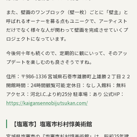
また、壁画のワンブロック（壁一枚）ごとに「壁主」と
呼ばれるオーナーを募る点もユニークで、アーティスト
だけでなく様々な人が関わって壁画を完成させていくプ
ロジェクトになっています。
今後何十年も続くので、定期的に観にいって、そのアッ
プデートを楽しむのも良さそうですね。
住所：〒986-1336 宮城県石巻市雄勝町上雄勝２丁目２２
開館時間：24時間観覧可能 定休日：なし 入館料：無料
アクセス：河北I.C.より約25分 駐車場：あり 公式HP：
https://kaigansennobijutsukan.com/
【塩竈市】塩竈市杉村惇美術館
宮城県塩竈市の『塩竈市杉村惇美術館』は、昭和25年建