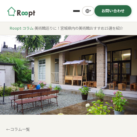
お問い合わせ
▾
Roopt
›
コラム
›
美術館巡りに！宮城県内の美術館おすすめ15選を紹介
コラム一覧