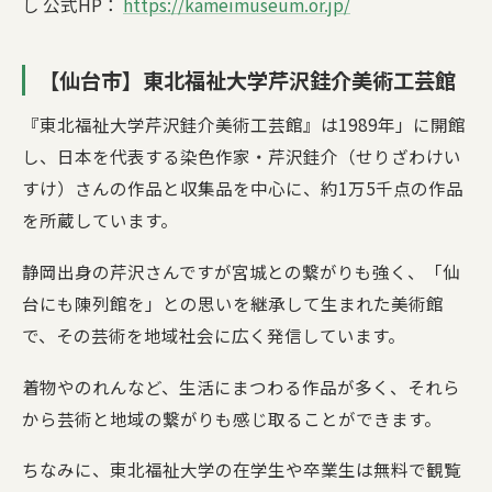
し 公式HP：
https://kameimuseum.or.jp/
【仙台市】東北福祉大学芹沢銈介美術工芸館
『東北福祉大学芹沢銈介美術工芸館』は1989年」に開館
し、日本を代表する染色作家・芹沢銈介（せりざわけい
すけ）さんの作品と収集品を中心に、約1万5千点の作品
を所蔵しています。
静岡出身の芹沢さんですが宮城との繋がりも強く、「仙
台にも陳列館を」との思いを継承して生まれた美術館
で、その芸術を地域社会に広く発信しています。
着物やのれんなど、生活にまつわる作品が多く、それら
から芸術と地域の繋がりも感じ取ることができます。
ちなみに、東北福祉大学の在学生や卒業生は無料で観覧