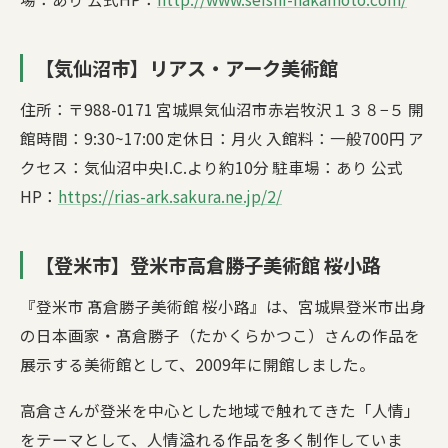
【気仙沼市】リアス・アーク美術館
住所：〒988-0171 宮城県気仙沼市赤岩牧沢１３８−５ 開
館時間：9:30~17:00 定休日：月火 入館料：一般700円 ア
クセス：気仙沼中央I.C.より約10分 駐車場：あり 公式
HP：
https://rias-ark.sakura.ne.jp/2/
【登米市】登米市高倉勝子美術館 桜小路
『登米市 髙倉勝子美術館 桜小路』は、宮城県登米市出身
の日本画家・髙倉勝子（たかくらかつこ）さんの作品を
展示する美術館として、2009年に開館しました。
高倉さんが登米を中心とした地域で触れてきた「人情」
をテーマとして、人情溢れる作品を多く制作していま