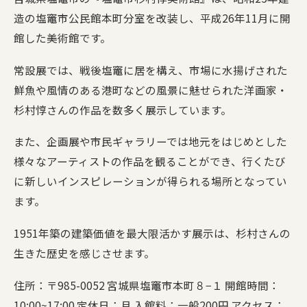
造の塩竈市公民館本町分室を改装し、平成26年11月に開
館した美術館です。
常設展では、戦後塩竈に居を構え、市場に水揚げされた
鮮魚や風情のある港町などの風景に魅せられた洋画家・
杉村惇さんの作品を数多く展示しています。
また、企画展や市民ギャラリーでは地元をはじめとした
様々なアーティストの作品を観ることができ、行くたび
に新しいインスピレーションが得られる場所となってい
ます。
1951年築の建築価値を最大限活かす展示は、杉村さんの
生きた歴史を感じさせます。
住所：〒985-0052 宮城県塩竈市本町８−１ 開館時間：
10:00~17:00 定休日：月 入館料：一般200円 アクセス：