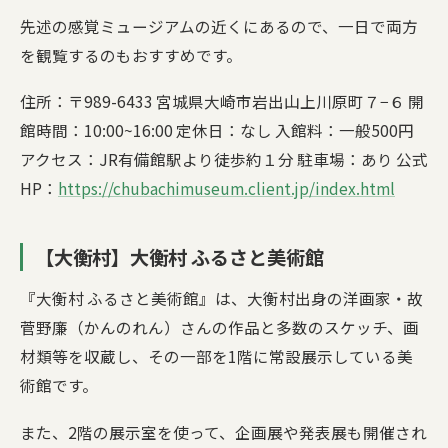
先述の感覚ミュージアムの近くにあるので、一日で両方
を観覧するのもおすすめです。
住所：〒989-6433 宮城県大崎市岩出山上川原町７−６ 開
館時間：10:00~16:00 定休日：なし 入館料：一般500円
アクセス：JR有備館駅より徒歩約１分 駐車場：あり 公式
HP：
https://chubachimuseum.client.jp/index.html
【大衡村】大衡村 ふるさと美術館
『大衡村 ふるさと美術館』は、大衡村出身の洋画家・故
菅野廉（かんのれん）さんの作品と多数のスケッチ、画
材類等を収蔵し、その一部を1階に常設展示している美
術館です。
また、2階の展示室を使って、企画展や発表展も開催され