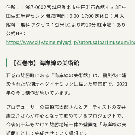
住所：〒987-0602 宮城県登米市中田町石森舘４３ 3F 中
田生涯学習センタ 開館時間：9:00~17:00 定休日：月 入
館料：無料 アクセス：登米I.C.より約10分 駐車場：あり
公式HP：
https://www.city.tome.miyagi.jp/satorusatoartmuseum/in
【石巻市】海岸線の美術館
石巻市雄勝町にある『海岸線の美術館』は、震災後に建
設された防潮堤へダイナミックに描いた壁画群で、2023
年の今も制作が続いています。
プロデューサーの高橋窓太郎さんとアーティストの安井
鷹之介さんが中心となって進めているプロジェクトで、
今後何十年もかけて雄勝地域一体の壁画を『海岸線の美
術館』として完成させていく構想です。