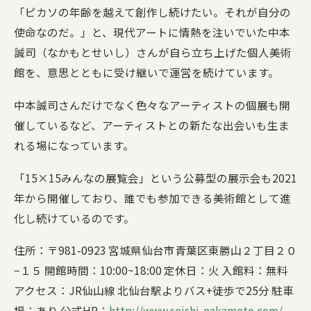
「ピカソの年齢を越えて創作し続けたい。それが自分の
使命なのだ。」と、現代アートに情熱を注いでいた中本
誠司（なかもとせいし）さんが自ら立ち上げた個人美術
館を、意思とともに受け継いで運営を続けています。
中本誠司さんだけでなく色々なアーティストの個展も開
催しているなど、アーティストとの新たな出会いも生ま
れる場になっています。
「15×15みんなの展覧会」という公募型の展示会も2021
年から開催しており、誰でも参加できる美術館として進
化し続けているのです。
住所：〒981-0923 宮城県仙台市青葉区東勝山２丁目２０
−１５ 開館時間：10:00~18:00 定休日：火 入館料：無料
アクセス：JR仙山線 北仙台駅よりバス+徒歩で25分 駐車
場：あり 公式HP：
http://www.seishi-nakamoto.com/