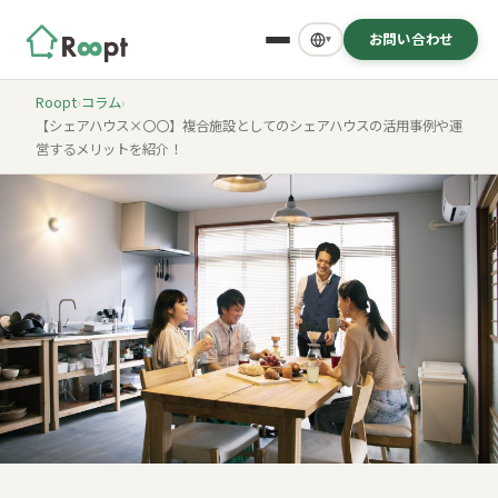
お問い合わせ
▾
Roopt
›
コラム
›
【シェアハウス×〇〇】複合施設としてのシェアハウスの活用事例や運
営するメリットを紹介！