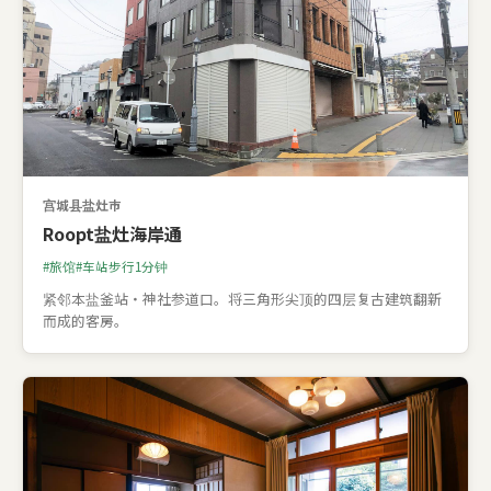
宫城县盐灶市
Roopt盐灶海岸通
旅馆
车站步行1分钟
紧邻本盐釜站・神社参道口。将三角形尖顶的四层复古建筑翻新
而成的客房。