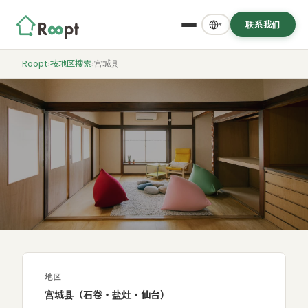
联系我们
▾
Roopt
›
按地区搜索
›
宫城县
宫城县 / Miyagi
宫城
地区
宫城县（石卷・盐灶・仙台）
石卷、盐灶、仙台地区。从震灾复兴中诞生的艺术・古民居