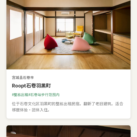
宫城县石卷市
Roopt石卷羽黑町
整栋出租
石卷站步行范围内
位于石卷文化区羽黑町的整栋出租民宿。翻新了老旧建筑。适合
移居体验・团体入住。