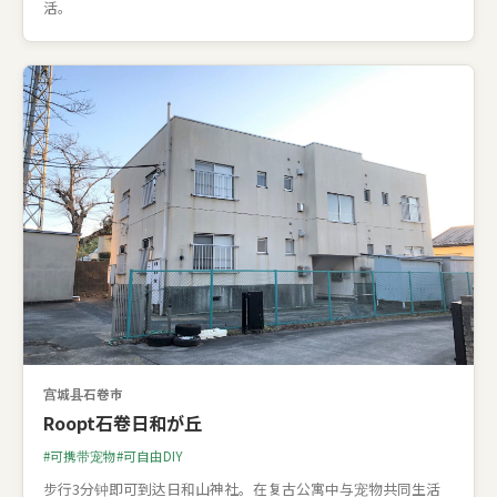
活。
宫城县石卷市
Roopt石卷日和が丘
可携带宠物
可自由DIY
步行3分钟即可到达日和山神社。在复古公寓中与宠物共同生活