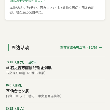
车站步行1分钟
可自由DIY
本盐釜站步行1分钟。可自由DIY・共5间独立房间・配备自动
锁。租金30,000日元起。
周边活动
查看宫城所有活动（12项）→
7/18（周六）
进行中
🎨 石之森万画馆 特别企划展
石之森万画馆（石卷市中濑）
8/6（周四）
⛩️ 仙台七夕祭
仙台市中心（一番町・中央通商店街等）
8/15（周六）