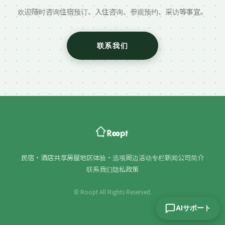
欢迎随时咨询住宿预订、入住咨询、参观预约、采访等事宜。
联系我们
民宿・酒店
共享房屋
地区
体验・选项
周边活动
专栏
新闻
公司简介
联系我们
隐私政策
© Roopt All Rights Reserved.
AIサポート