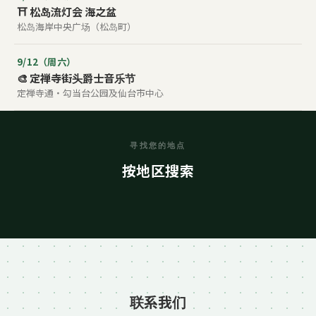
⛩️ 松岛流灯会 海之盆
松岛海岸中央广场（松岛町）
9/12（周六）
🎨 定禅寺街头爵士音乐节
定禅寺通・勾当台公园及仙台市中心
寻找您的地点
石卷 / 盐灶 / 仙台
松本
神乐坂
叶山
宫城
长野
按地区搜索
东京
神奈川
联系我们