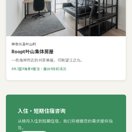
神奈川县叶山町
Roopt叶山集体房屋
一色海岸附近的共享房屋，可眺望江之岛。
共3室
海景
屋顶・露台
目前满员
入住・短期住宿咨询
从按月入住到短期住宿，我们将根据您的需求提供指
导。