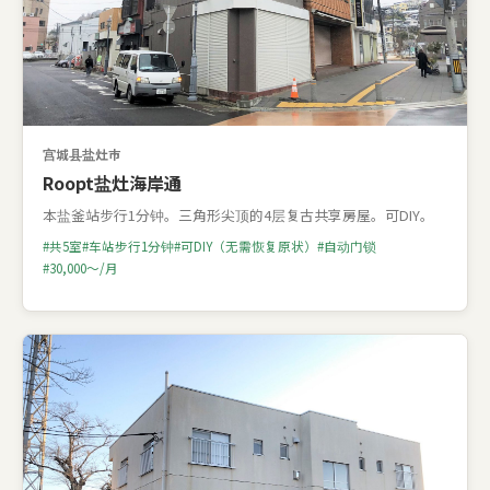
宫城县盐灶市
Roopt盐灶海岸通
本盐釜站步行1分钟。三角形尖顶的4层复古共享房屋。可DIY。
共5室
车站步行1分钟
可DIY（无需恢复原状）
自动门锁
30,000〜/月