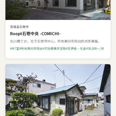
宫城县石卷市
Roopt石卷中央 -COMICHI-
松川横丁2F。位于石卷市中心，所有房间带阳台的共享房屋。
共7室
所有房间带阳台
可协商携带宠物
无押金・礼金
30,000〜/月