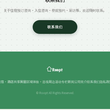
关于住宿预订咨询・入住咨询・参观预约・采访等，欢迎随时联系。
联系我们
民宿・酒店
共享房屋
区域
体验・选项
周边活动
专栏
新闻
公司简介
联系我们
隐私政
© Roopt All Rights Reserved.