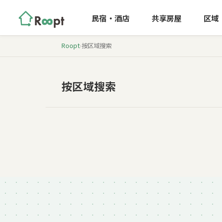
民宿・酒店
共享房屋
区域
Roopt
›
按区域搜索
宫城县
宫城
长野县
长野
石卷・盐灶・仙台区域。从震灾复兴中诞生的艺术・
按区域搜索
港口小镇。距离仙台30分钟至1小时车程。
松本市区域。拥有国宝・松本城的城下町。被北阿尔
宿特急列车2小时30分钟。
4
4
民宿・酒店
共享房屋
1
民宿・酒店