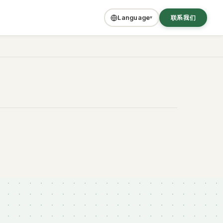
联系我们
Language
▾
源丰富的度假区。可享受海水浴・SUP・水上运动，
老字号店铺，充满法国文化气息的街道。身处都市中