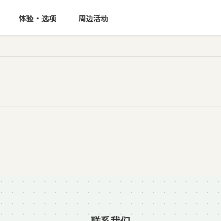
体验・选项
周边活动
神奈川县
神奈川
东京都
东京
古民居文化之城，以及盐灶神社的
叶山町区域。面朝相模湾，自然资
距离东京约1小时车程。
卑斯山脉环绕的高原城市。距离新
神乐坂区域。保留着石板小巷和
心，却能体验日式生活。
7
1
民宿・酒店
共享房屋
1
民宿・酒店
联系我们