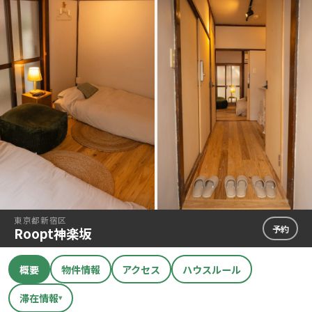
東京都新宿区
予約
Roopt神楽坂
概要
物件情報
アクセス
ハウスルール
滞在情報
▾