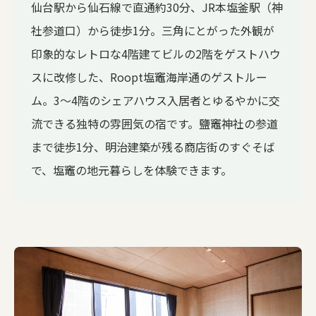
仙台駅から仙石線で直通約30分、JR本塩釜駅（神
社参道口）から徒歩1分。三角にとがった外観が
印象的なレトロな4階建てビルの2階をゲストハウ
スに改修した、Roopt塩竈海岸通のゲストルー
ム。3〜4階のシェアハウス入居者とゆるやかに交
流できる独特の雰囲気の宿です。鹽竈神社の参道
まで徒歩1分、明治建築が残る商店街のすぐそば
で、塩竈の地元暮らしを体験できます。