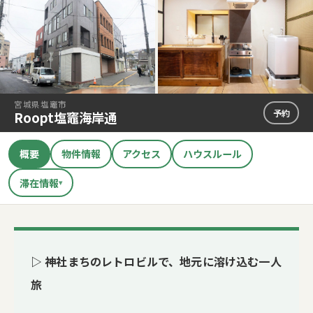
宮城県塩竈市
予約
Roopt塩竈海岸通
概要
物件情報
アクセス
ハウスルール
滞在情報
▾
▷ 神社まちのレトロビルで、地元に溶け込む一人
旅