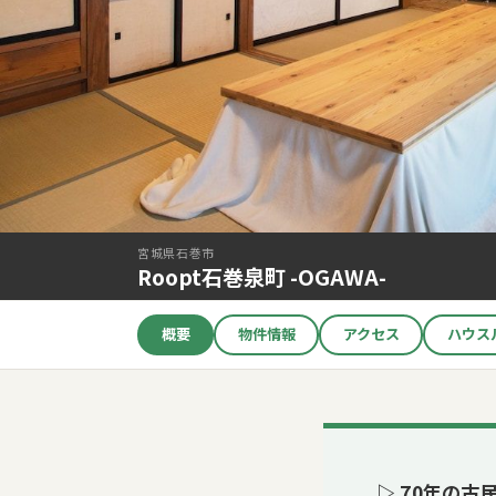
宮城県石巻市
Roopt石巻泉町 -OGAWA-
概要
物件情報
アクセス
ハウス
▷ 70年の