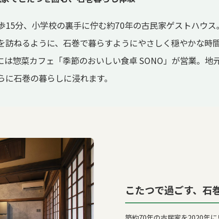
歩15分、小学校の裏手に佇む約70年の古民家ゲストハウス
を訪ねるように、石巻で暮らすようにやさしく穏やかな時
には惣菜カフェ「季節のおいしい食卓 SONO」が営業。地
らに石巻の暮らしに浸れます。
こたつで過ごす、石
築約70年の古民家を2020