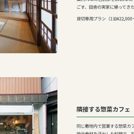
ごす、田舎の実家に帰ってき
貸切専用プラン（1泊¥22,00
隣接する惣菜カフェ「
同じ敷地内で営業する惣菜カフ
地元食材を活かした料理で、