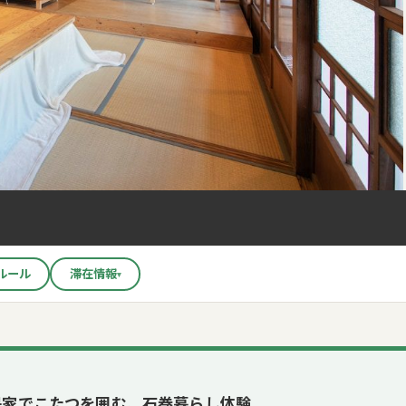
ルール
滞在情報
▾
古民家でこたつを囲む、石巻暮らし体験