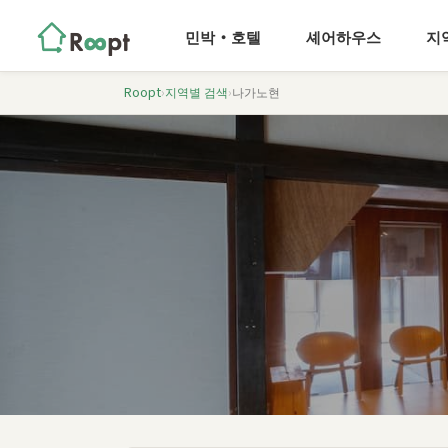
민박・호텔
셰어하우스
지
Roopt
›
지역별 검색
›
나가노현