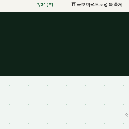
⛩️ 국보 마쓰모토성 북 축제
7/24 (토)
이시노마키 / 시오가마 / 센다이
마쓰모
미야기
나가
숙