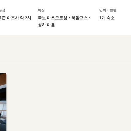
근성
특징
민박・호텔
급 아즈사 약 2시
국보 마쓰모토성・북알프스・
1개 숙소
성하 마을
. 북알프스 산맥으로 둘러싸인