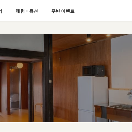
역
체험・옵션
주변 이벤트