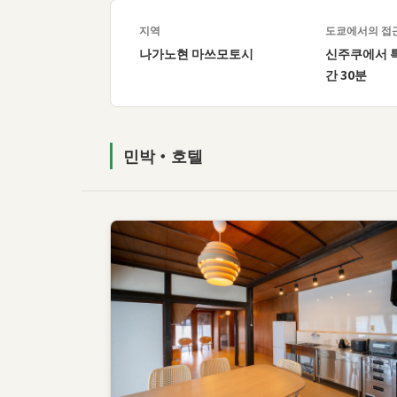
나가노현 / Nagano
나가노
지역
도쿄에서의 접
나가노현 마쓰모토시
신주쿠에서 특
간 30분
마쓰모토시 지역. 국보 마쓰모토성을 품은 성하 마을
고원 도시. 신주쿠에서 특급열차로 2시간 30분.
민박・호텔