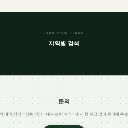
토
카구라자카
FIND YOUR PLACE
노
도쿄
지역별 검색
문의
박 예약 상담・입주 상담・내부 관람 예약・취재 등 부담 없이 문의해 주세