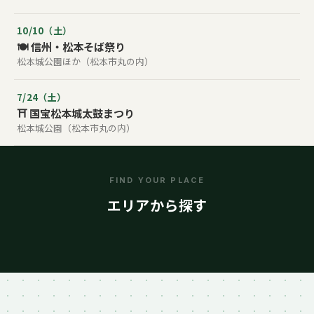
10/10（土）
🍽️ 信州・松本そば祭り
松本城公園ほか（松本市丸の内）
7/24（土）
⛩️ 国宝松本城太鼓まつり
松本城公園（松本市丸の内）
FIND YOUR PLACE
石巻 / 塩竈 / 仙台
松本
神楽坂
葉山
宮城
長野
エリアから探す
東京
神奈川