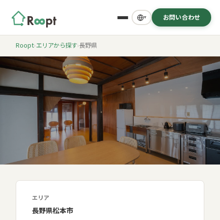
お問い合わせ
▾
Roopt
›
エリアから探す
›
長野県
長野県 / Nagano
長野
エリア
長野県松本市
松本市エリア。国宝・松本城を擁する城下町。北アルプス