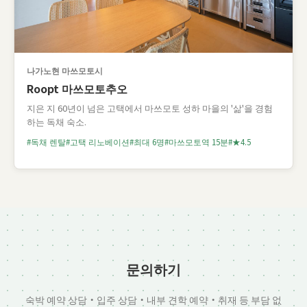
나가노현 마쓰모토시
Roopt 마쓰모토추오
지은 지 60년이 넘은 고택에서 마쓰모토 성하 마을의 '삶'을 경험
하는 독채 숙소.
독채 렌탈
고택 리노베이션
최대 6명
마쓰모토역 15분
★4.5
문의하기
숙박 예약 상담・입주 상담・내부 견학 예약・취재 등 부담 없