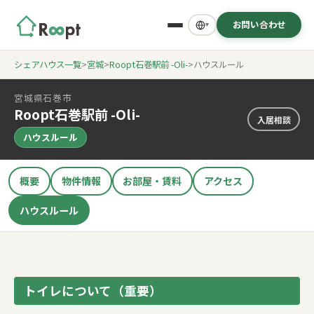
お問い合わせ
▾
シェアハウス一覧
>
宮城
>
Roopt石巻駅前 -Oli-
>
ハウスルール
宮城県石巻市
Roopt石巻駅前 -Oli-
入居相談
ハウスルール
概要
物件情報
お部屋・賃料
アクセス
ハウスルール
トイレについて（重要）