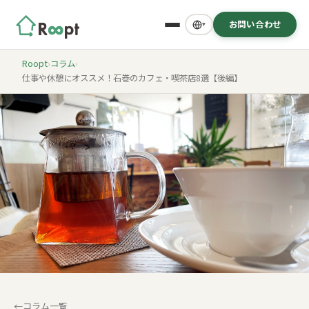
お問い合わせ
▾
Roopt
›
コラム
›
仕事や休憩にオススメ！石巻のカフェ・喫茶店8選【後編】
コラム一覧