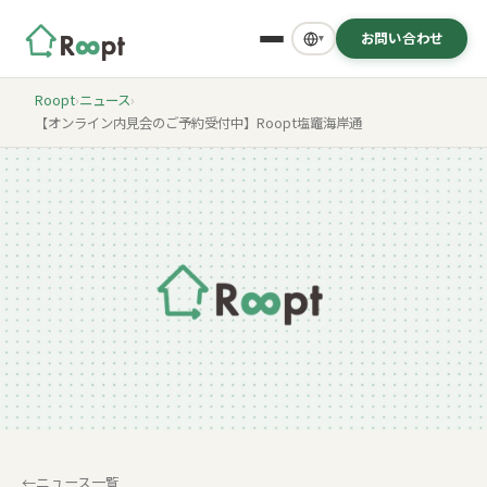
お問い合わせ
▾
Roopt
›
ニュース
›
【オンライン内見会のご予約受付中】Roopt塩竈海岸通
ニュース一覧